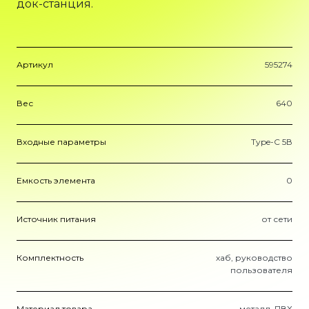
док-станция.
Артикул
595274
Вес
640
Входные параметры
Type-C 5В
Емкость элемента
0
Источник питания
от сети
Комплектность
хаб, руководство
пользователя
Материал товара
металл, ПВХ