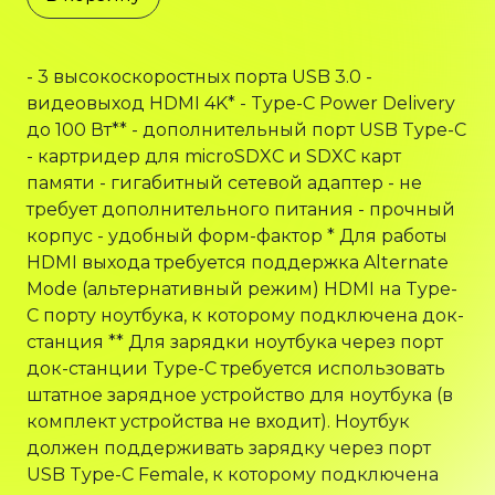
- 3 высокоскоростных порта USB 3.0 -
видеовыход HDMI 4K* - Type-C Power Delivery
до 100 Вт** - дополнительный порт USB Type-C
- картридер для microSDXC и SDXC карт
памяти - гигабитный сетевой адаптер - не
требует дополнительного питания - прочный
корпус - удобный форм-фактор * Для работы
HDMI выхода требуется поддержка Alternate
Mode (альтернативный режим) HDMI на Type-
C порту ноутбука, к которому подключена док-
станция ** Для зарядки ноутбука через порт
док-станции Type-C требуется использовать
штатное зарядное устройство для ноутбука (в
комплект устройства не входит). Ноутбук
должен поддерживать зарядку через порт
USB Type-C Female, к которому подключена