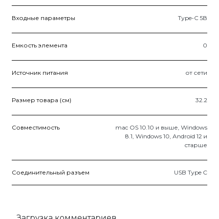
Входные параметры
Type-C 5В
Емкость элемента
0
Источник питания
от сети
Размер товара (см)
32.2
Совместимость
mac OS 10.10 и выше, Windows
8.1, Windows 10, Android 12 и
старше
Соединительный разъем
USB Type C
Загрузка комментариев...