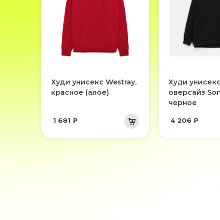
Худи унисекс Westray,
Худи унисек
красное (алое)
оверсайз Son
черное
1 681 ₽
4 206 ₽