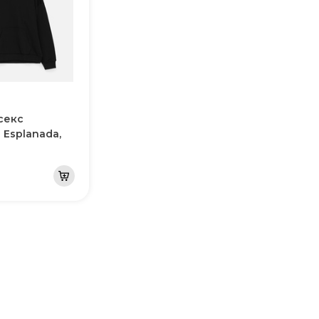
секс
 Esplanada,