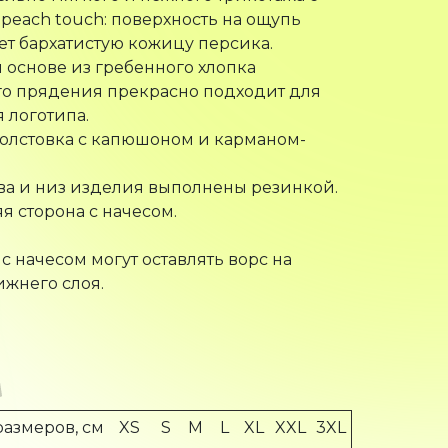
peach touch: поверхность на ощупь
т бархатистую кожицу персика.
 основе из гребенного хлопка
о прядения прекрасно подходит для
 логотипа.
олстовка с капюшоном и карманом-
ва и низ изделия выполнены резинкой.
я сторона с начесом.
 с начесом могут оставлять ворс на
жнего слоя.
размеров, см
XS
S
M
L
XL
XXL
3XL