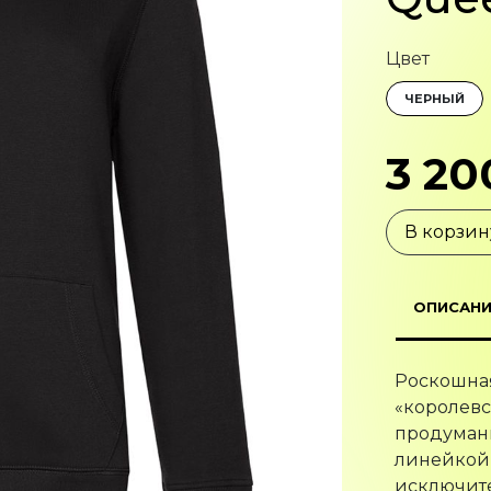
Цвет
ЧЕРНЫЙ
3 20
В корзин
ОПИСАНИ
Роскошная
«королевс
продуман
линейкой 
исключите