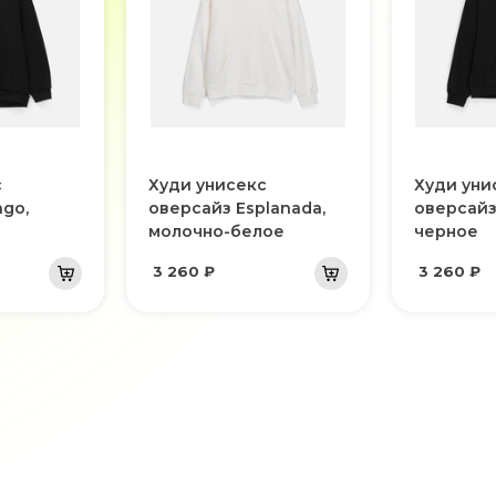
с
Худи унисекс
Худи уни
go,
оверсайз Esplanada,
оверсайз
молочно-белое
черное
3 260 ₽
3 260 ₽