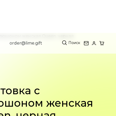
Поиск
order@lime.gift
апюшоном женская Queen, черная
товка с
юшоном женская
en, черная