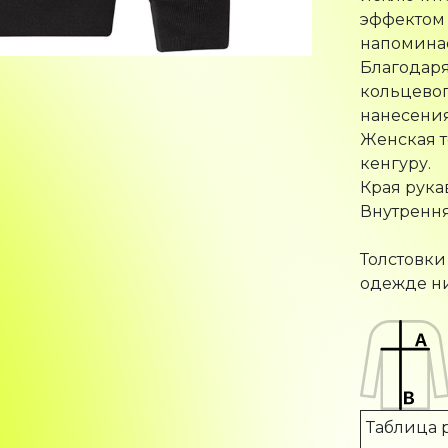
эффектом 
напоминае
Благодаря
кольцевог
нанесения
Женская т
кенгуру.
Края рука
Внутрення
Толстовки
одежде ни
Таблица 