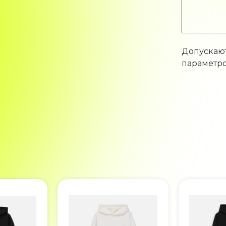
Допускают
параметро