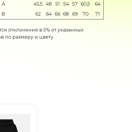
A
45,5
48
51
54
57
60,5
64
B
62
64
66
68
69
70
71
ся отклонения в 5% от указанных
в по размеру и цвету.