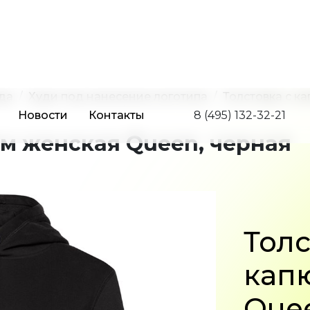
Новости
Контакты
8 (495) 132-32-21
да
Худи под нанесение логотипа
Толстовка с к
м женская Queen, черная
Толс
кап
Que