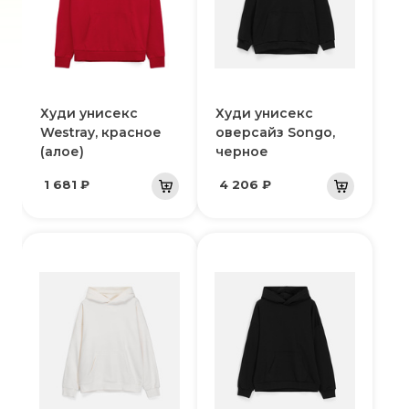
Худи унисекс
Худи унисекс
Westray, красное
оверсайз Songo,
(алое)
черное
1 681 ₽
4 206 ₽