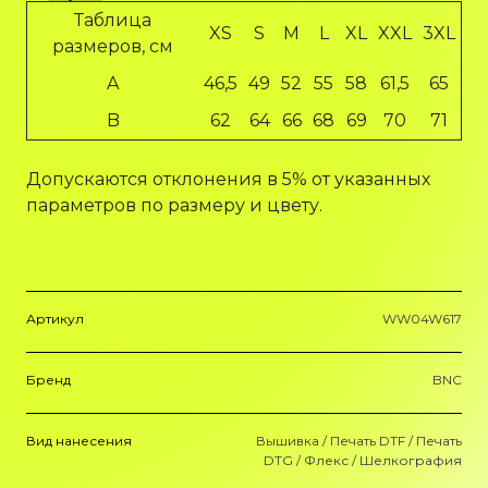
Таблица
XS
S
M
L
XL
XXL
3XL
размеров, см
A
46,5
49
52
55
58
61,5
65
B
62
64
66
68
69
70
71
Допускаются отклонения в 5% от указанных
параметров по размеру и цвету.
Артикул
WW04W617
Бренд
BNC
Вид нанесения
Вышивка / Печать DTF / Печать
DTG / Флекс / Шелкография