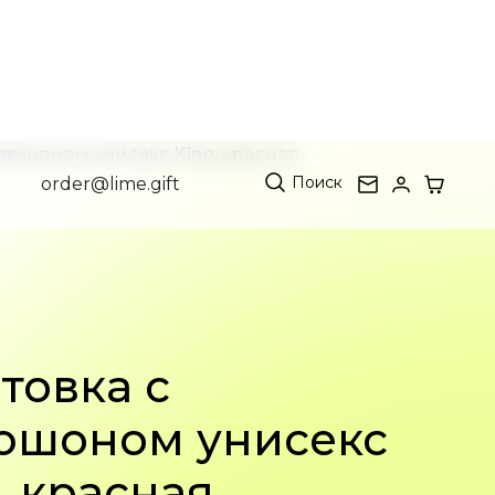
Поиск
order@lime.gift
апюшоном унисекс King, красная
товка с
юшоном унисекс
, красная