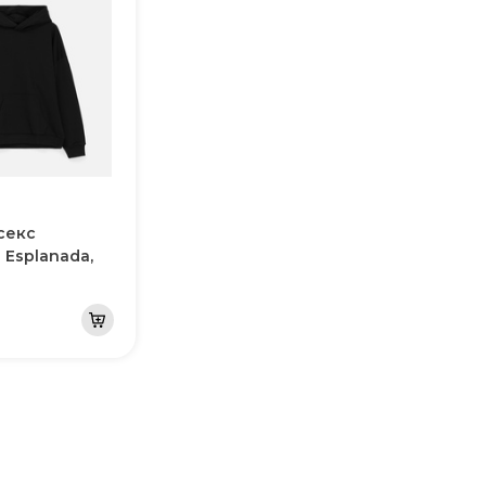
секс
 Esplanada,