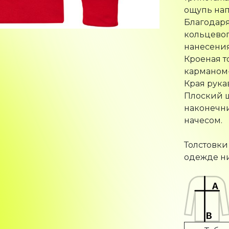
ощупь нап
Благодаря
кольцевог
нанесения
Кроеная т
карманом-
Края рука
Плоский 
наконечни
начесом.
Толстовки
одежде ни