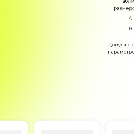
Табл
размеро
A
B
Допускают
параметро