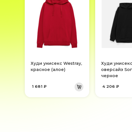
Худи унисекс Westray,
Худи унисек
красное (алое)
оверсайз Son
черное
1 681 ₽
4 206 ₽