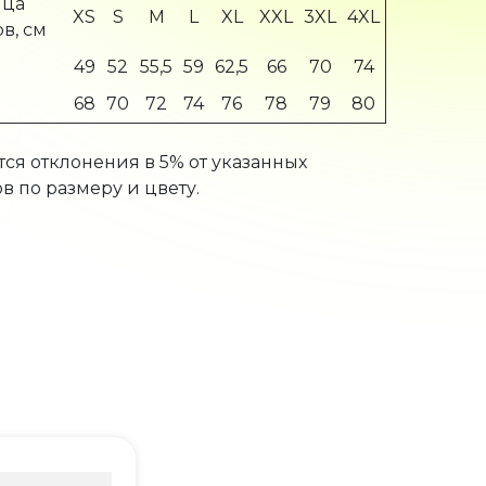
ица
XS
S
M
L
XL
XXL
3XL
4XL
в, см
49
52
55,5
59
62,5
66
70
74
68
70
72
74
76
78
79
80
ся отклонения в 5% от указанных
в по размеру и цвету.