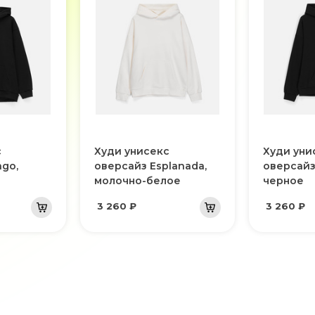
с
Худи унисекс
Худи уни
go,
оверсайз Esplanada,
оверсайз
молочно-белое
черное
3 260 ₽
3 260 ₽