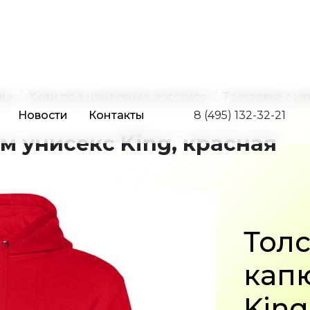
Новости
Контакты
8 (495) 132-32-21
да
Худи под нанесение логотипа
Толстовка с к
м унисекс King, красная
Толс
кап
King