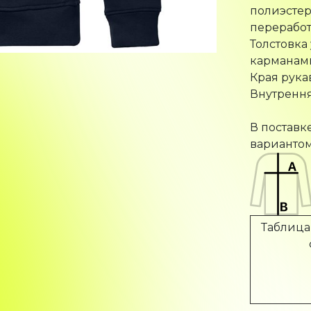
полиэстер
переработ
Толстовка
карманам
Края рука
Внутрення
В поставк
вариантом
Таблица