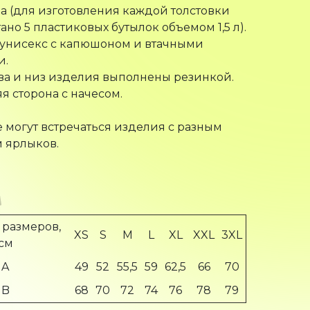
а (для изготовления каждой толстовки
ано 5 пластиковых бутылок объемом 1,5 л).
 унисекс с капюшоном и втачными
и.
ва и низ изделия выполнены резинкой.
я сторона с начесом.
е могут встречаться изделия с разным
 ярлыков.
 размеров,
XS
S
M
L
XL
XXL
3XL
см
A
49
52
55,5
59
62,5
66
70
B
68
70
72
74
76
78
79