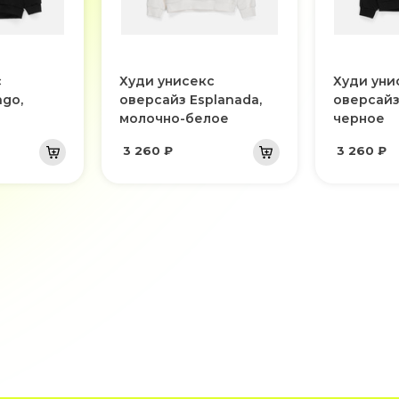
с
Худи унисекс
Худи уни
go,
оверсайз Esplanada,
оверсайз
молочно-белое
черное
3 260 ₽
3 260 ₽