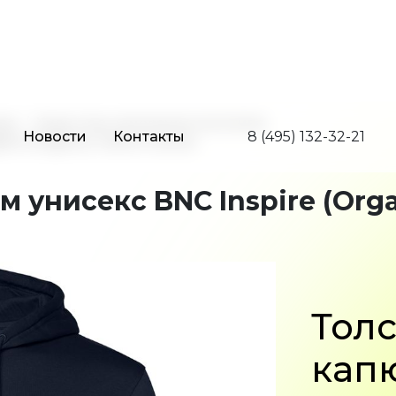
Новости
Контакты
8 (495) 132-32-21
да
Худи под нанесение логотипа
re (Organic), темно-синяя
 унисекс BNC Inspire (Orga
Толс
кап