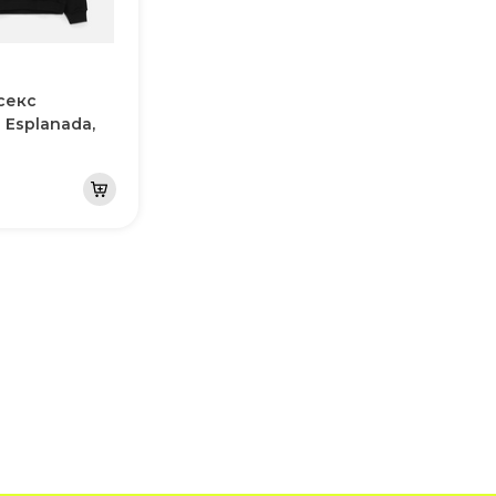
секс
 Esplanada,