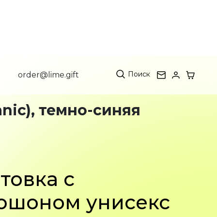
Поиск
order@lime.gift
nic), темно-синяя
товка с
юшоном унисекс