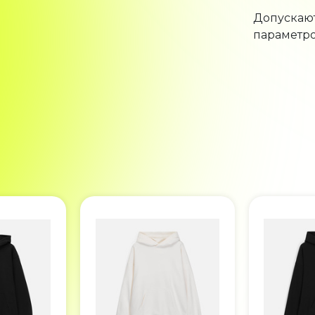
Допускают
параметро