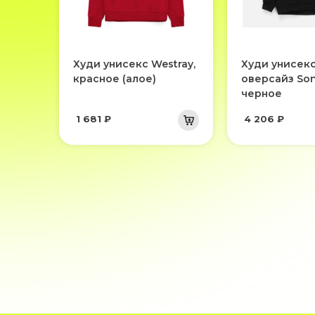
Худи унисекс Westray,
Худи унисек
красное (алое)
оверсайз Son
черное
1 681 ₽
4 206 ₽