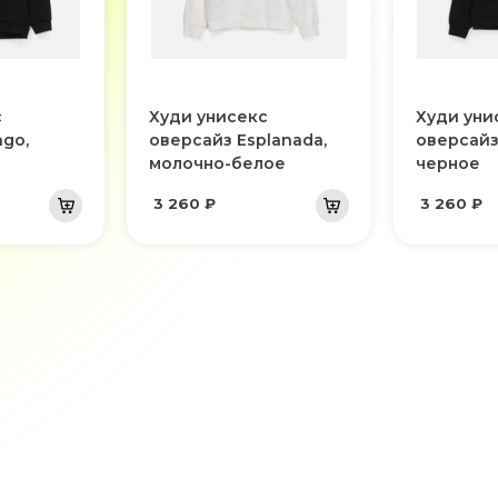
с
Худи унисекс
Худи уни
go,
оверсайз Esplanada,
оверсайз
молочно-белое
черное
3 260 ₽
3 260 ₽