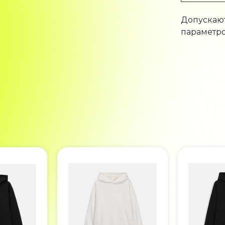
Допускают
параметро