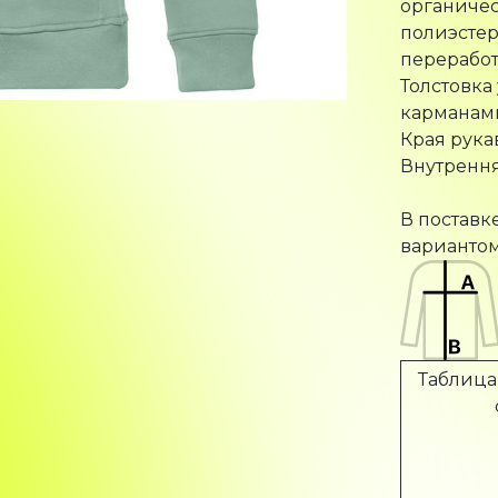
полиэстер
переработ
Толстовка
карманам
Края рука
Внутрення
В поставк
вариантом
Таблица