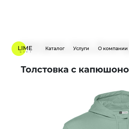
Каталог
Услуги
О компании
Главная страница
Каталог
Промо одеж
Толстовка с капюшоном унисекс BNC Inspi
Толстовка с капюшоном