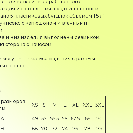
а (для изготовления каждой толстовки
ано 5 пластиковых бутылок объемом 1,5 л).
 унисекс с капюшоном и втачными
и.
ва и низ изделия выполнены резинкой.
я сторона с начесом.
е могут встречаться изделия с разным
 ярлыков.
 размеров,
XS
S
M
L
XL
XXL
3XL
см
A
49
52
55,5
59
62,5
66
70
B
68
70
72
74
76
78
79