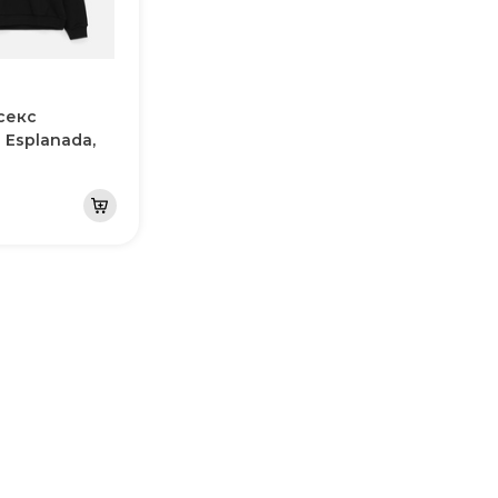
секс
 Esplanada,