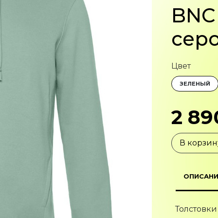
BNC 
сер
Цвет
ЗЕЛЕНЫЙ
2 89
В корзин
ОПИСАНИ
Толстовки
органичес