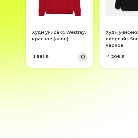
Худи унисекс Westray,
Худи унисек
красное (алое)
оверсайз Son
черное
1 681 ₽
4 206 ₽