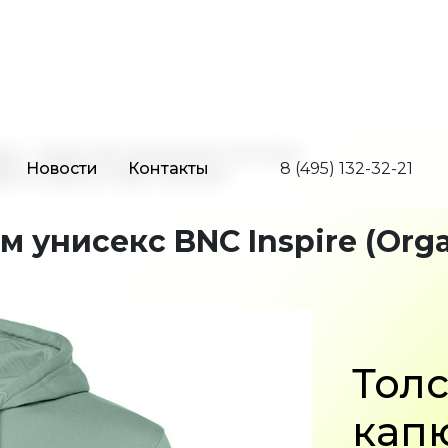
Новости
Контакты
8 (495) 132-32-21
да
Худи под нанесение логотипа
re (Organic), серо-зеленая
 унисекс BNC Inspire (Orga
Толс
кап