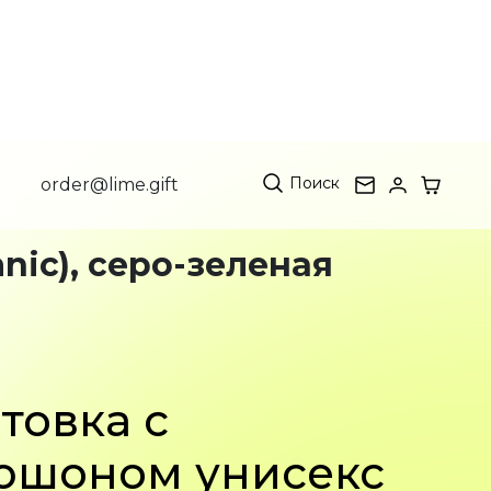
Поиск
order@lime.gift
nic), серо-зеленая
товка с
юшоном унисекс