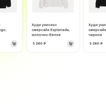
с
Худи унисекс
Худи уни
go,
оверсайз Esplanada,
оверсайз
молочно-белое
черное
3 260 ₽
3 260 ₽