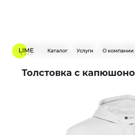
Каталог
Услуги
О компании
Главная страница
Каталог
Промо одеж
Толстовка с капюшоном унисекс BNC Inspi
Толстовка с капюшоном