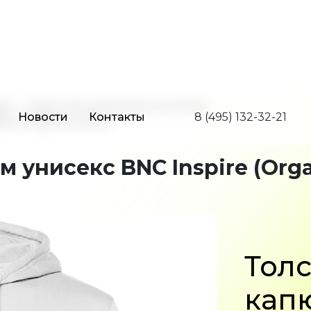
Новости
Контакты
8 (495) 132-32-21
да
Худи под нанесение логотипа
re (Organic), белая
 унисекс BNC Inspire (Orga
Толс
кап