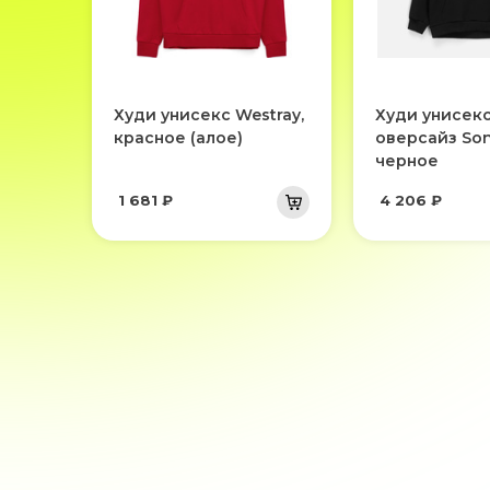
Худи унисекс Westray,
Худи унисек
красное (алое)
оверсайз Son
черное
1 681 ₽
4 206 ₽