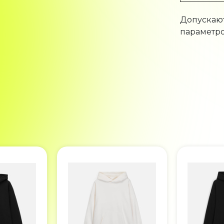
Допускают
параметро