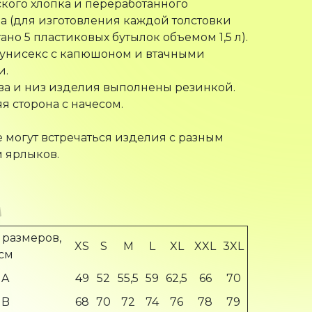
а (для изготовления каждой толстовки
ано 5 пластиковых бутылок объемом 1,5 л).
 унисекс с капюшоном и втачными
и.
ва и низ изделия выполнены резинкой.
я сторона с начесом.
е могут встречаться изделия с разным
 ярлыков.
 размеров,
XS
S
M
L
XL
XXL
3XL
см
A
49
52
55,5
59
62,5
66
70
B
68
70
72
74
76
78
79