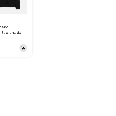
секс
 Esplanada,