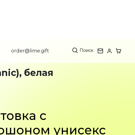
Поиск
order@lime.gift
nic), белая
товка с
юшоном унисекс