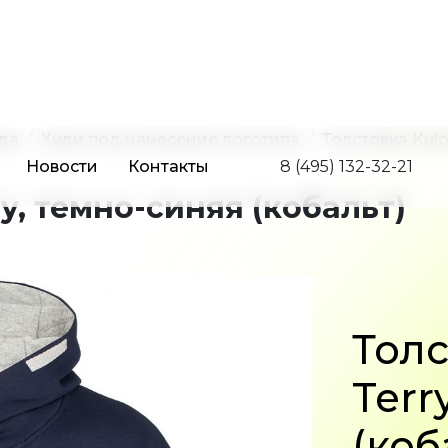
Новости
Контакты
8 (495) 132-32-21
да
Худи под нанесение логотипа
Толстовка Kulo
y, темно-синяя (кобальт)
Толс
Terr
(коб