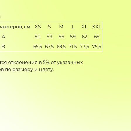
размеров, см
XS
S
M
L
XL
XXL
A
50
53
56
59
62
65
B
65,5
67,5
69,5
71,5
73,5
75,5
ся отклонения в 5% от указанных
в по размеру и цвету.