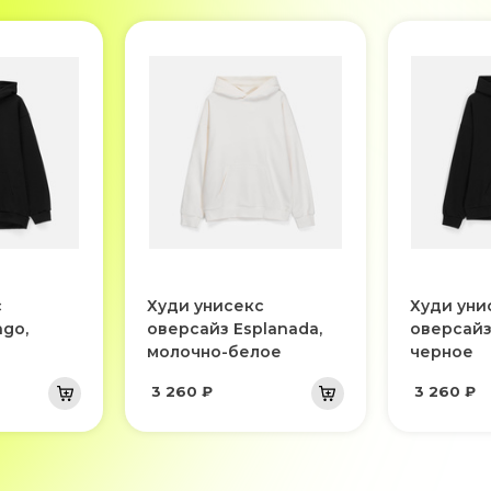
с
Худи унисекс
Худи уни
go,
оверсайз Esplanada,
оверсайз
молочно-белое
черное
3 260 ₽
3 260 ₽