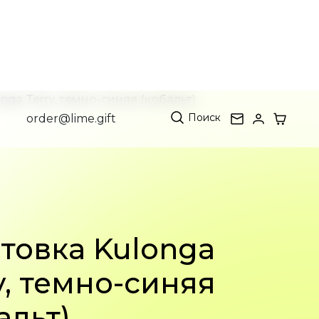
Поиск
order@lime.gift
nga Terry, темно-синяя (кобальт)
товка Kulonga
y, темно-синяя
альт)