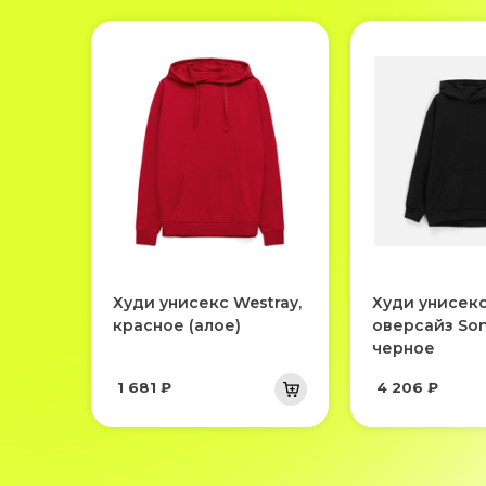
Худи унисекс Westray,
Худи унисек
красное (алое)
оверсайз Son
черное
1 681 ₽
4 206 ₽