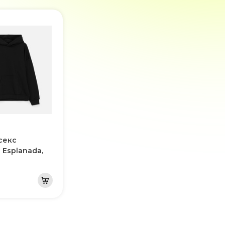
секс
 Esplanada,