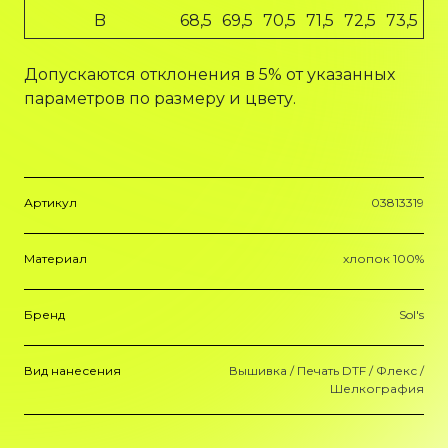
B
68,5
69,5
70,5
71,5
72,5
73,5
Допускаются отклонения в 5% от указанных
параметров по размеру и цвету.
Артикул
03813319
Материал
хлопок 100%
Бренд
Sol's
Вид нанесения
Вышивка / Печать DTF / Флекс /
Шелкография