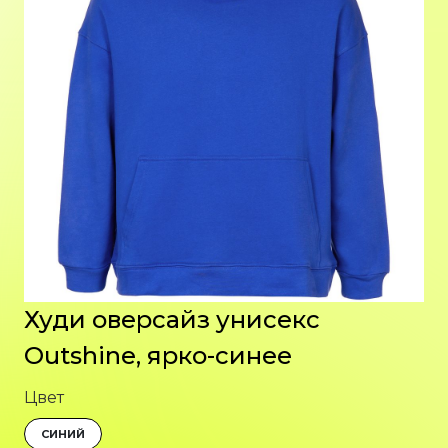
Худи оверсайз унисекс
Outshine, ярко-синее
Цвет
СИНИЙ