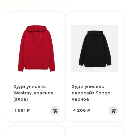
Худи унисекс
Худи унисекс
Westray, красное
оверсайз Songo,
(алое)
черное
1 681 ₽
4 206 ₽