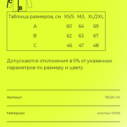
Таблица размеров, см
XS/S
M/L
XL/2XL
A
60
64
69
B
62
63
67
C
46
47
48
Допускаются отклонения в 5% от указанных
параметров по размеру и цвету
Артикул
15029.40
Материал
хлопок 100%