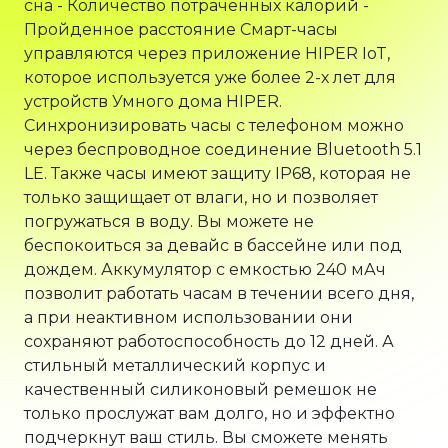
сна - Количество потраченных калорий -
Пройденное расстояние Смарт-часы
управляются через приложение HIPER IoT,
которое используется уже более 2-х лет для
устройств Умного дома HIPER.
Синхронизировать часы с телефоном можно
через беспроводное соединение Bluetooth 5.1
LE. Также часы имеют защиту IP68, которая не
только защищает от влаги, но и позволяет
погружаться в воду. Вы можете не
беспокоиться за девайс в бассейне или под
дождем. Аккумулятор с емкостью 240 мАч
позволит работать часам в течении всего дня,
а при неактивном использовании они
сохраняют работоспособность до 12 дней. А
стильный металлический корпус и
качественный силиконовый ремешок не
только прослужат вам долго, но и эффектно
подчеркнут ваш стиль. Вы сможете менять