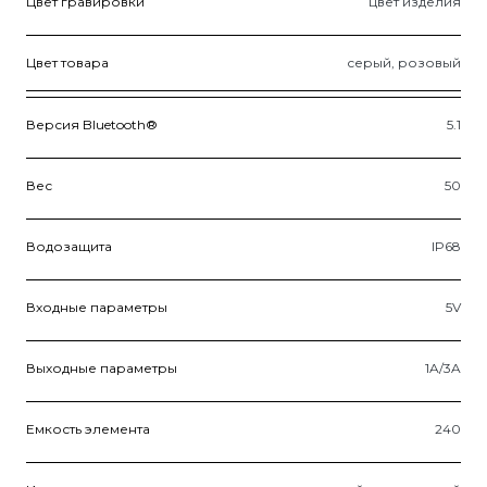
Цвет гравировки
цвет изделия
Цвет товара
серый, розовый
Версия Bluetooth®
5.1
Вес
50
Водозащита
IP68
Входные параметры
5V
Выходные параметры
1A/3A
Емкость элемента
240