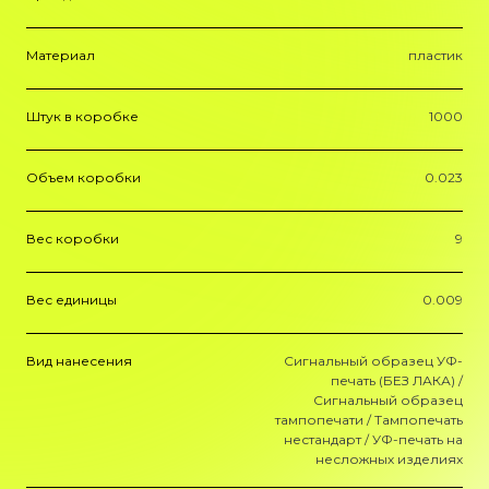
Материал
пластик
Штук в коробке
1000
Объем коробки
0.023
Вес коробки
9
Вес единицы
0.009
Вид нанесения
Сигнальный образец УФ-
печать (БЕЗ ЛАКА) /
Сигнальный образец
тампопечати / Тампопечать
нестандарт / УФ-печать на
несложных изделиях