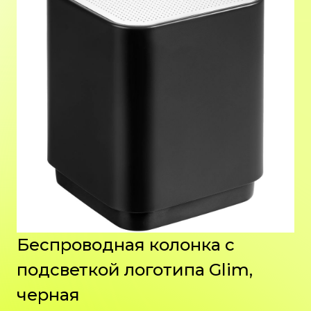
Беспроводная колонка с
подсветкой логотипа Glim,
черная