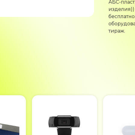
АБС-пласт
изделия))
бесплатно
оборудова
тираж.