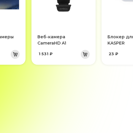
камеры
Веб-камера
Блокер дл
CameraHD A1
KASPER
1 531 ₽
23 ₽