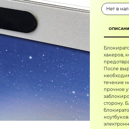
Нет в на
ОПИСАНИ
Блокирато
хакеров, 
предотвра
После выр
необходим
течение н
прочное у
заблокиро
сторону. 
блокират
ноутбуков
электронн