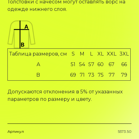
Толстовки с начесом могут оставлять ворс на
одежде нижнего слоя.
Таблица размеров, см
S
M
L
XL
XXL
3XL
A
51
54
57
60
67
66
B
69
71
73
75
77
79
Допускаются отклонения в 5% от указанных
параметров по размеру и цвету.
Артикул
5573.50