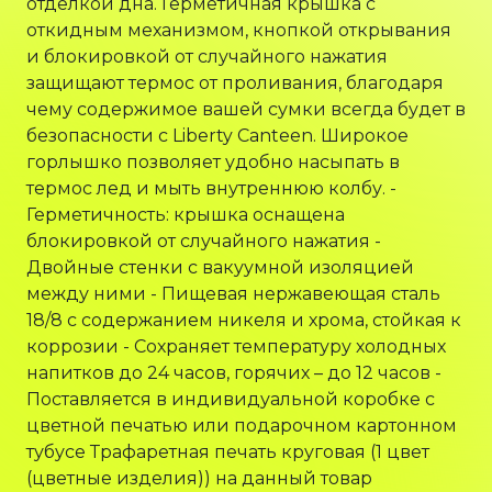
отделкой дна. Герметичная крышка с
откидным механизмом, кнопкой открывания
и блокировкой от случайного нажатия
защищают термос от проливания, благодаря
чему содержимое вашей сумки всегда будет в
безопасности с Liberty Canteen. Широкое
горлышко позволяет удобно насыпать в
термос лед и мыть внутреннюю колбу. -
Герметичность: крышка оснащена
блокировкой от случайного нажатия -
Двойные стенки с вакуумной изоляцией
между ними - Пищевая нержавеющая сталь
18/8 с содержанием никеля и хрома, стойкая к
коррозии - Сохраняет температуру холодных
напитков до 24 часов, горячих – до 12 часов -
Поставляется в индивидуальной коробке с
цветной печатью или подарочном картонном
тубусе Трафаретная печать круговая (1 цвет
(цветные изделия)) на данный товар