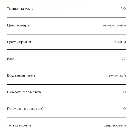
Толщина узла
1,0
Цвет товара
темно-синий
Цвет чернил
синий
Вес
77
Вид механизма
нажимной
Емкость элемента
0
Размер товара (см)
0
Тип стержня
шариковый