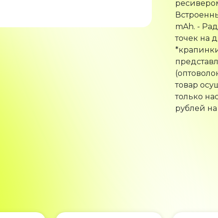
ресивером.
Встроенн
mAh. - Рад
точек на д
*крапинки
представл
(оптоволо
товар осу
только на
рублей на