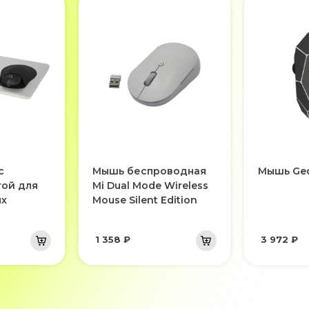
с
Мышь беспроводная
Мышь Ge
той для
Mi Dual Mode Wireless
ых
Mouse Silent Edition
1 358 ₽
3 972 ₽