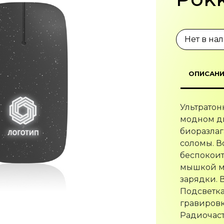
Нет в на
ОПИСАНИ
Ультратон
модном ди
биоразлаг
соломы. В
беспокоить
мышкой мо
зарядки. 
Подсветка
гравировк
Радиочаст