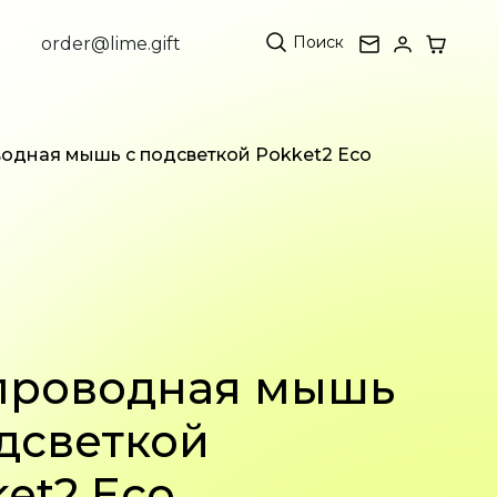
Поиск
order@lime.gift
одная мышь c подсветкой Pokket2 Eco
проводная мышь
дсветкой
et2 Eco